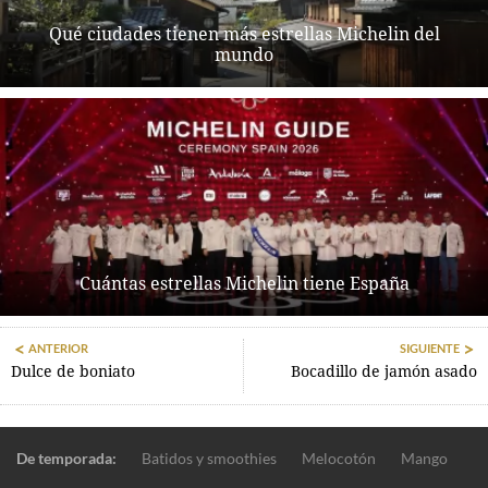
Qué ciudades tienen más estrellas Michelin del
mundo
Cuántas estrellas Michelin tiene España
ANTERIOR
SIGUIENTE
Dulce de boniato
Bocadillo de jamón asado
De temporada:
Batidos y smoothies
Melocotón
Mango