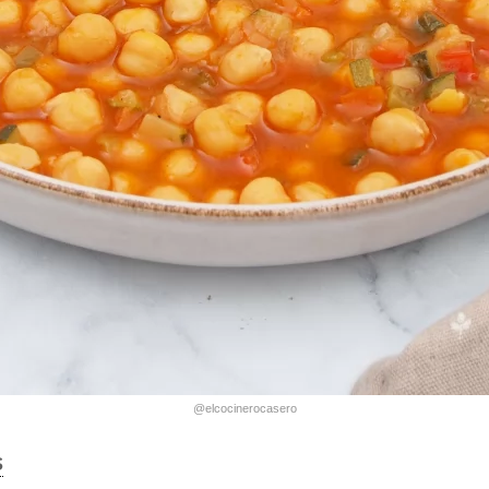
@elcocinerocasero
s