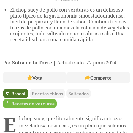
Sofía de la Torre
El chop suey de pollo con verduras es un delicioso
plato típico de la gastronomía sinoestadounidense,
fácil de preparar y lleno de sabor. Combina tiernos
trozos de pollo con una mezcla colorida de vegetales
crujientes, todo salteado en una sabrosa salsa. Una
receta ideal para una comida rápida.
Por
Sofía de la Torre
Actualizado: 27 junio 2024
Vota
Comparte
🥦
Brócoli
Recetas chinas
Salteados
🥬
Recetas de verduras
E
l chop suey, que literalmente significa «trozos
mezclados» o «sobras», es un plato que solemos
encontrar en restaurantes chinos y es uno de los