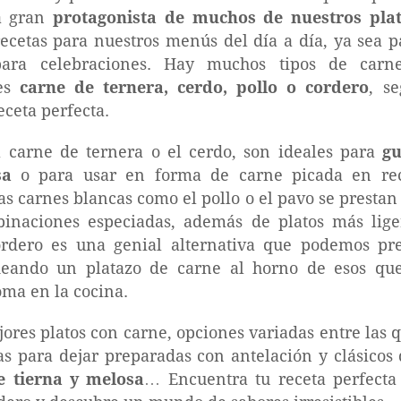
la gran
protagonista de muchos de nuestros pla
ecetas para nuestros menús del día a día, ya sea p
 para celebraciones. Hay muchos tipos de car
ges
carne de ternera, cerdo, pollo o cordero
, s
eceta perfecta.
a carne de ternera o el cerdo, son ideales para
gu
sa
o para usar en forma de carne picada en re
las carnes blancas como el pollo o el pavo se prest
mbinaciones especiadas, además de platos más lig
cordero es una genial alternativa que podemos p
ideando un platazo de carne al horno de esos qu
oma en la cocina.
ores platos con carne, opciones variadas entre las q
tas para dejar preparadas con antelación y clásicos 
e tierna y melosa
… Encuentra tu receta perfecta