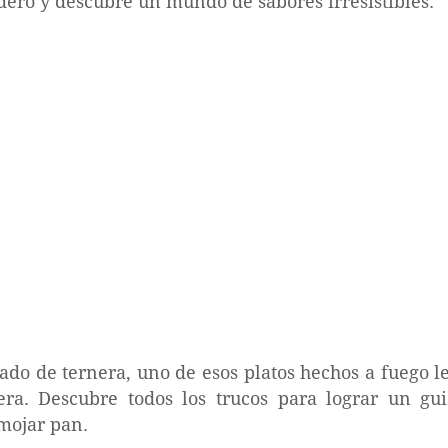
rdero y descubre un mundo de sabores irresistibles.
ado de ternera, uno de esos platos hechos a fuego l
sera. Descubre todos los trucos para lograr un g
mojar pan.