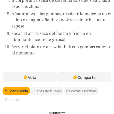
Incorporar la salsa de ostras, la salsa de soja y las 5
especias chinas
Añadir al wok las gambas, disolver la maicena en el
caldo o el agua, añadir al wok y cocinar hasta que
espese
Sacar el arroz seco del horno y freírlo en
abundante aceite de girasol
Servir el plato de arroz ku-bak con gambas caliente
al momento
Vota
Comparte
🥕
Zanahoria
Claras de huevo
Recetas asiáticas
Guisantes