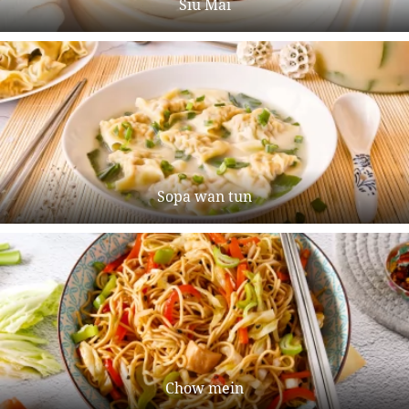
Siu Mai
Sopa wan tun
Chow mein