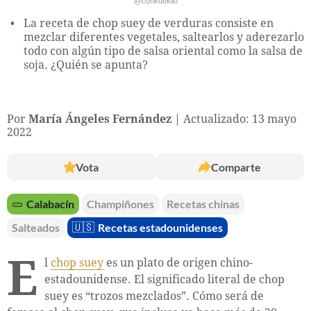
@conkdekilo
La receta de chop suey de verduras consiste en
mezclar diferentes vegetales, saltearlos y aderezarlo
todo con algún tipo de salsa oriental como la salsa de
soja. ¿Quién se apunta?
Por
María Ángeles Fernández
Actualizado: 13 mayo
2022
Vota
Comparte
🥒
Calabacín
Champiñones
Recetas chinas
Salteados
🇺🇸
Recetas estadounidenses
E
l
chop suey
es un plato de origen chino-
estadounidense. El significado literal de chop
suey es “trozos mezclados”. Cómo será de