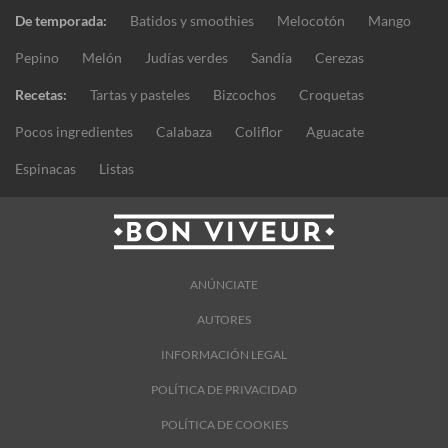
De temporada:
Batidos y smoothies
Melocotón
Mango
Pepino
Melón
Judías verdes
Sandía
Cerezas
Recetas:
Tartas y pasteles
Bizcochos
Croquetas
Pocos ingredientes
Calabaza
Coliflor
Aguacate
Espinacas
Listas
ANÚNCIATE
AUTORES
INFORMACIÓN LEGAL
POLÍTICA DE PRIVACIDAD
POLÍTICA DE COOKIES