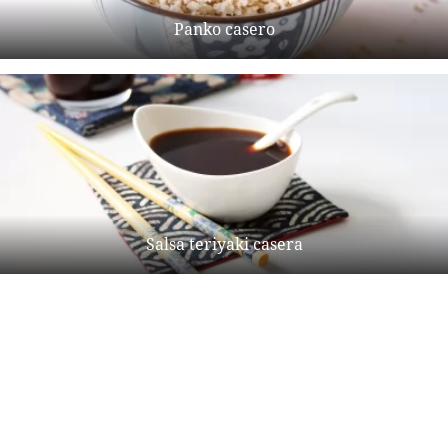
Panko casero
Salsa teriyaki casera