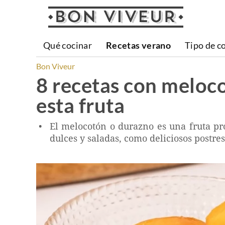
Qué cocinar
Recetas verano
Tipo de c
Bon Viveur
8 recetas con meloco
esta fruta
El melocotón o durazno es una fruta pro
dulces y saladas, como deliciosos postre