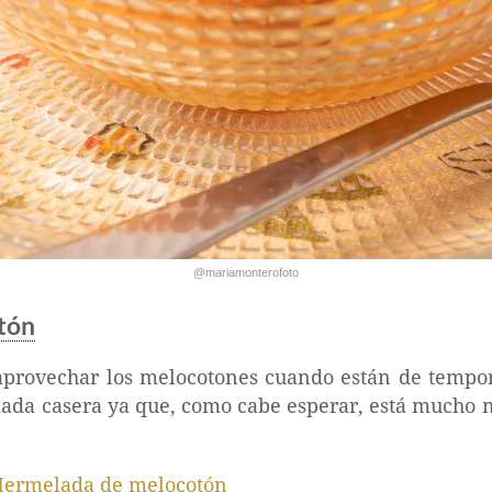
@mariamonterofoto
tón
 aprovechar los melocotones cuando están de tempor
da casera ya que, como cabe esperar, está mucho 
ermelada de melocotón