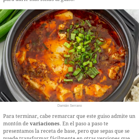
Damián Serrano
Para terminar, cabe remarcar que este guiso admite un
montón de
variaciones
. En el paso a paso te
presentamos la receta de base, pero que sepas que se
puede transformar fácilmente en otras versiones que