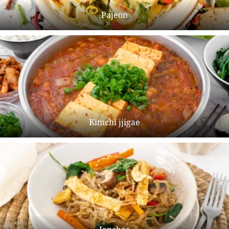
Pajeon
Kimchi jjigae