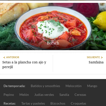
Borsch
ANTERIOR
SIGUIENTE
Setas a la plancha con ajo y
Samfaina
perejil
De temporada:
Batidos y smoothies
Melocotón
Mango
Pepino
Melón
Judías verdes
Sandía
Cerezas
Recetas:
Tartas y pasteles
Bizcochos
Croquetas