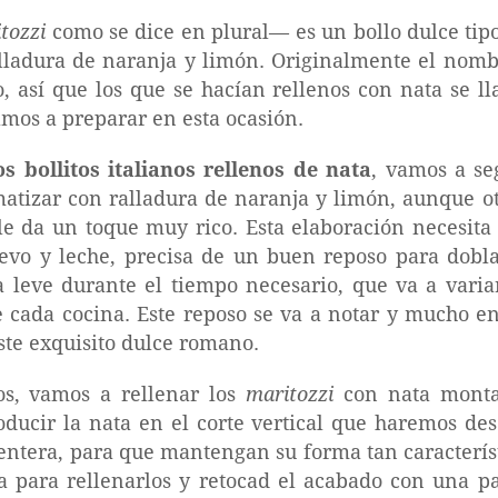
tozzi
como se dice en plural— es un bollo dulce tipo
lladura de naranja y limón. Originalmente el nom
o, así que los que se hacían rellenos con nata se 
amos a preparar en esta ocasión.
os bollitos italianos rellenos de nata
, vamos a se
tizar con ralladura de naranja y limón, aunque otr
le da un toque muy rico. Esta elaboración necesita
vo y leche, precisa de un buen reposo para dobl
a leve durante el tiempo necesario, que va a vari
cada cocina. Este reposo se va a notar y mucho en 
ste exquisito dulce romano.
os, vamos a rellenar los
maritozzi
con nata monta
oducir la nata en el corte vertical que haremos des
 entera, para que mantengan su forma tan característ
 para rellenarlos y retocad el acabado con una pa