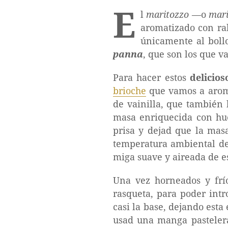
E
l
maritozzo
—o
mari
aromatizado con ra
únicamente al boll
panna
, que son los que v
Para hacer estos
delicios
brioche
que vamos a aroma
de vainilla, que también 
masa enriquecida con hue
prisa y dejad que la mas
temperatura ambiental de 
miga suave y aireada de e
Una vez horneados y frí
rasqueta, para poder intr
casi la base, dejando esta
usad una manga pastelera