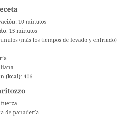
receta
ración
: 10 minutos
ado
: 15 minutos
minutos (más los tiempos de levado y enfriado)
ría
taliana
n (kcal)
: 406
aritozzo
 fuerza
ca de panadería