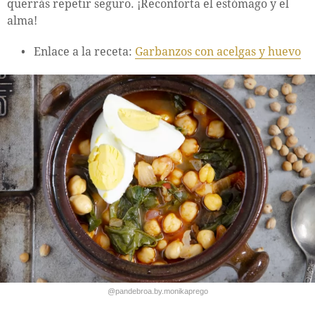
querrás repetir seguro. ¡Reconforta el estómago y el
alma!
Enlace a la receta:
Garbanzos con acelgas y huevo
@pandebroa.by.monikaprego