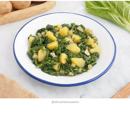
@elcocinerocasero