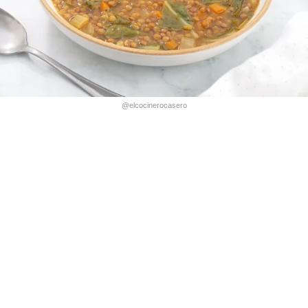
@elcocinerocasero