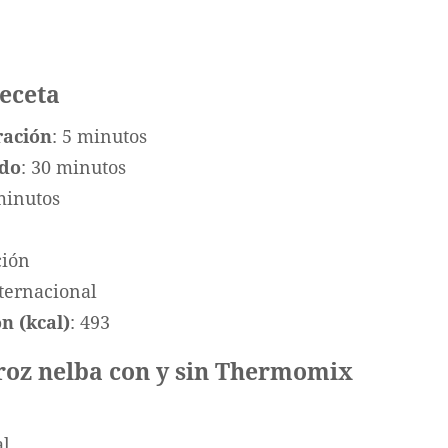
receta
ración
: 5 minutos
ado
: 30 minutos
minutos
ción
nternacional
n (kcal)
: 493
rroz nelba con y sin Thermomix
al