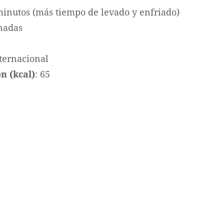
minutos (más tiempo de levado y enfriado)
anadas
nternacional
n (kcal)
: 65