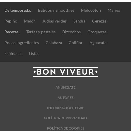
De temporada:
Batidos y smoothies
Melocotón
Mango
Pepino
Melón
Judías verdes
Sandía
Cerezas
Recetas:
Tartas y pasteles
Bizcochos
Croquetas
Pocos ingredientes
Calabaza
Coliflor
Aguacate
Espinacas
Listas
ANÚNCIATE
AUTORES
INFORMACIÓN LEGAL
POLÍTICA DE PRIVACIDAD
POLÍTICA DE COOKIES