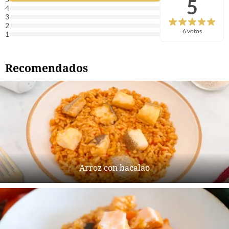
5
4
3
2
6 votos
1
Recomendados
Arroz con bacalao