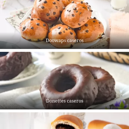
Doowaps caseros
Donettes caseros