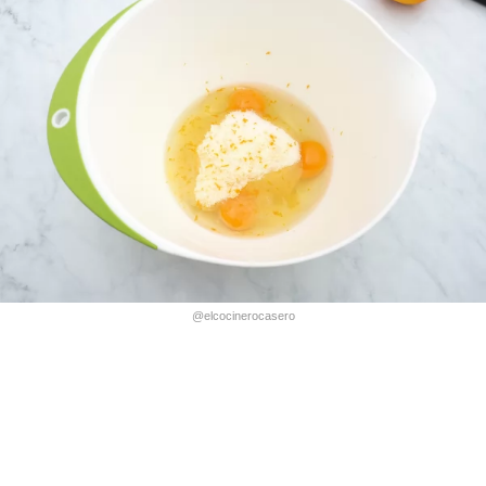
@elcocinerocasero