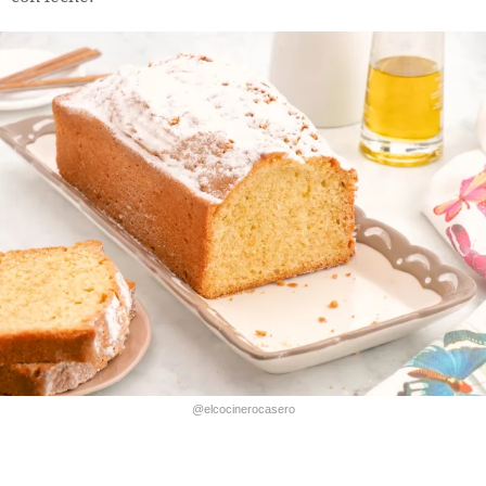
@elcocinerocasero