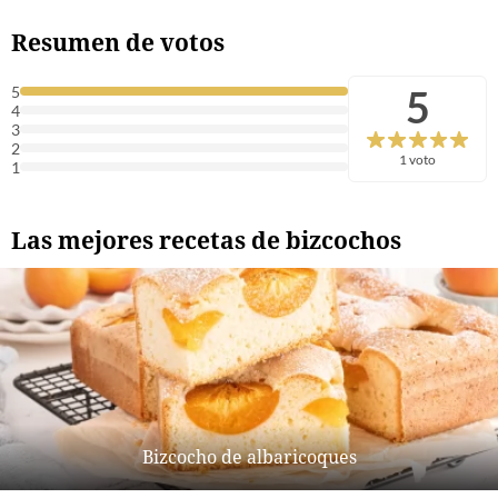
Resumen de votos
5
5
4
3
2
1 voto
1
Las mejores recetas de bizcochos
Bizcocho de albaricoques