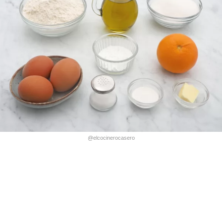
@elcocinerocasero