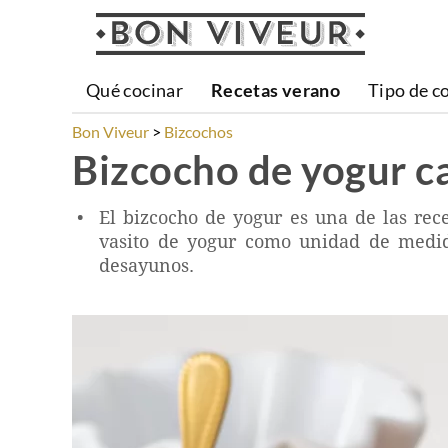
Qué cocinar
Recetas verano
Tipo de c
Bon Viveur
Bizcochos
Bizcocho de yogur c
El bizcocho de yogur es una de las rece
vasito de yogur como unidad de medida
desayunos.