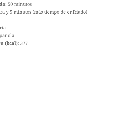
ado
: 50 minutos
ora y 5 minutos (más tiempo de enfriado)
ría
spañola
n (kcal)
: 377