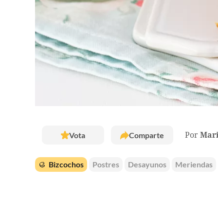
Vota
Comparte
Por
Mar
🥮
Bizcochos
Postres
Desayunos
Meriendas