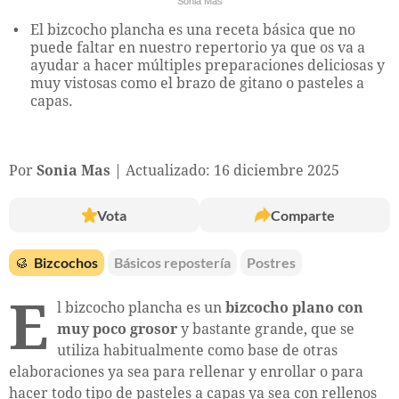
Sonia Mas
El bizcocho plancha es una receta básica que no
puede faltar en nuestro repertorio ya que os va a
ayudar a hacer múltiples preparaciones deliciosas y
muy vistosas como el brazo de gitano o pasteles a
capas.
Por
Sonia Mas
Actualizado: 16 diciembre 2025
Vota
Comparte
🥮
Bizcochos
Básicos repostería
Postres
E
l bizcocho plancha es un
bizcocho plano con
muy poco grosor
y bastante grande, que se
utiliza habitualmente como base de otras
elaboraciones ya sea para rellenar y enrollar o para
hacer todo tipo de pasteles a capas ya sea con rellenos