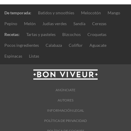
De temporada:
Batidos y smoothies
Melocotón
Mango
Pepino
Melón
Judías verdes
Sandía
Cerezas
Recetas:
Tartas y pasteles
Bizcochos
Croquetas
Pocos ingredientes
Calabaza
Coliflor
Aguacate
Espinacas
Listas
ANÚNCIATE
AUTORES
INFORMACIÓN LEGAL
POLÍTICA DE PRIVACIDAD
POLÍTICA DE COOKIES