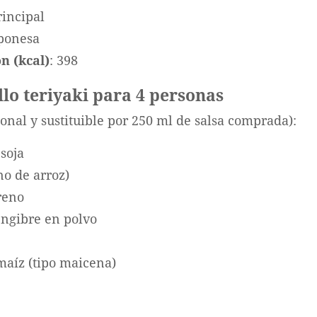
rincipal
aponesa
n (kcal)
: 398
llo teriyaki para 4 personas
cional y sustituible por 250 ml de salsa comprada):
 soja
no de arroz)
reno
engibre en polvo
maíz (tipo maicena)