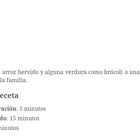
arroz hervido y alguna verdura como brócoli o unas
la familia.
receta
ración
: 5 minutos
ado
: 15 minutos
minutos