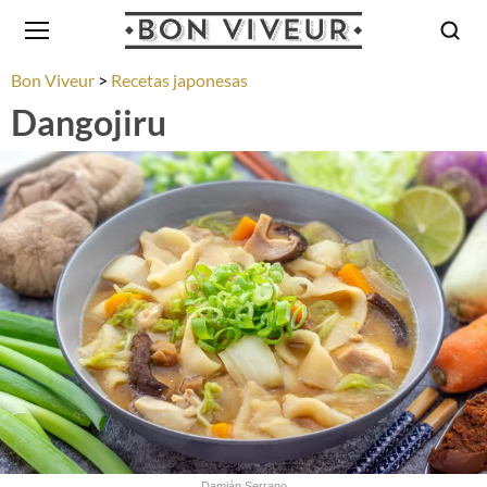
Bon Viveur
Recetas japonesas
Dangojiru
Damián Serrano