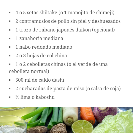
4 o 5 setas shiitake (o 1 manojito de shimeji)
2 contramuslos de pollo sin piel y deshuesados
1 trozo de rábano japonés daikon (opcional)
1 zanahoria mediana
1 nabo redondo mediano
2 o 3 hojas de col china
1 o 2 cebolletas chinas (o el verde de una
cebolleta normal)
500 ml de caldo dashi
2 cucharadas de pasta de miso (o salsa de soja)
½ lima o kaboshu