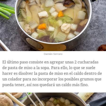
Damián Serrano
El último paso consiste en agregar unas 2 cucharadas
de pasta de miso a la sopa. Para ello, lo que se suele
hacer es disolver la pasta de miso en el caldo dentro de
un colador para no incorporar los posibles grumos que
pueda tener, así nos quedará un caldo más fino.