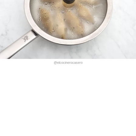
@elcocinerocasero