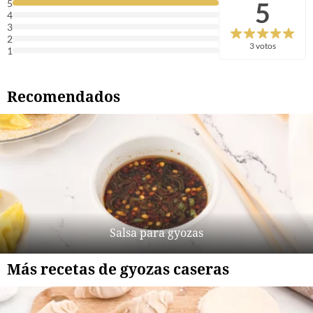
5
5
4
3
2
3 votos
1
Recomendados
Salsa para gyozas
Más recetas de gyozas caseras