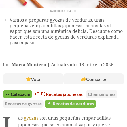
@elcocinerocasero
Vamos a preparar gyozas de verduras, unas
pequeñas empanadillas japonesas cocinadas al
vapor que son una auténtica delicia. Descubre cómo
hacer esta receta de gyozas de verduras explicada
paso a paso.
Por
Marta Montero
Actualizado: 13 febrero 2026
Vota
Comparte
🥒
Calabacín
🇯🇵
Recetas japonesas
Champiñones
Recetas de gyozas
🥬
Recetas de verduras
L
as
gyozas
son unas pequeñas empanadillas
japonesas que se cocinan al vapor y que se