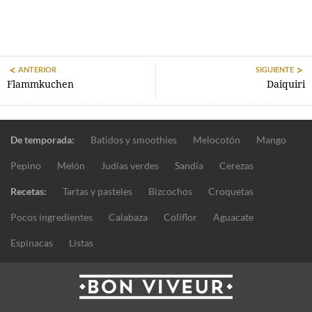
ANTERIOR
SIGUIENTE
Flammkuchen
Daiquiri
De temporada:
Batidos y smoothies
Melocotón
Mango
Pepino
Melón
Judías verdes
Sandía
Cerezas
Recetas:
Tartas y pasteles
Bizcochos
Croquetas
Pocos ingredientes
Calabaza
Coliflor
Aguacate
Espinacas
Listas