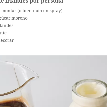
fé irlandés por persona
 montar (o bien nata en spray)
azúcar moreno
rlandés
ente
decorar