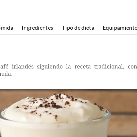
omida
Ingredientes
Tipo de dieta
Equipamient
fé irlandés siguiendo la receta tradicional, co
auda.