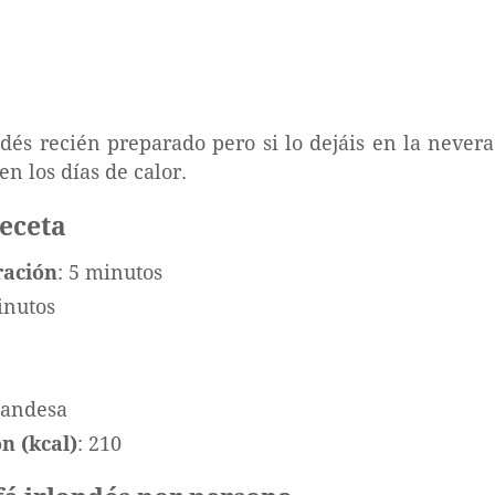
dés recién preparado pero si lo dejáis en la nevera
n los días de calor.
receta
ración
: 5 minutos
inutos
rlandesa
n (kcal)
: 210