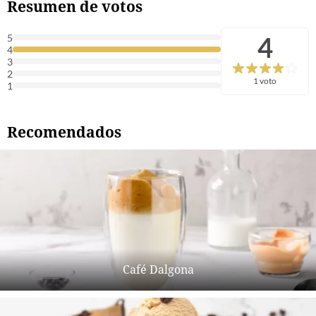
Resumen de votos
4
5
4
3
2
1 voto
1
Recomendados
Café Dalgona