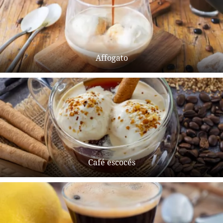
Affogato
Café escocés