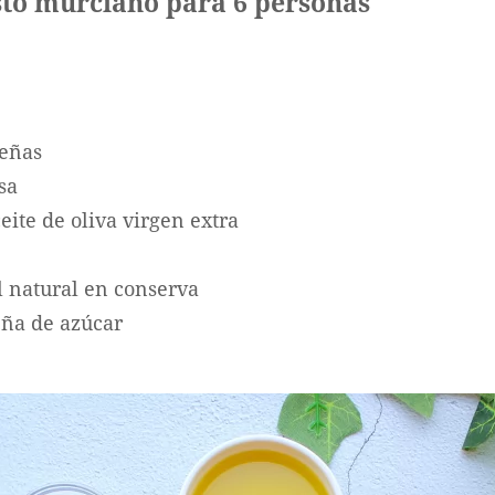
isto murciano para 6 personas
ueñas
sa
eite de oliva virgen extra
l natural en conserva
ña de azúcar