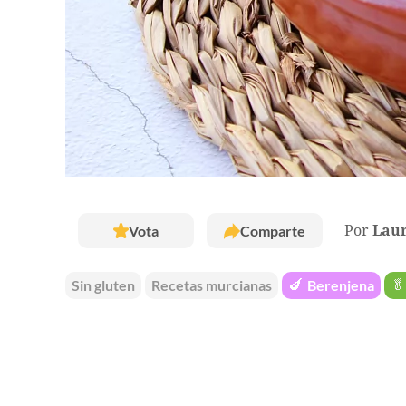
Vota
Comparte
Por
Laur
Sin gluten
Recetas murcianas
🍆
Berenjena
🥬