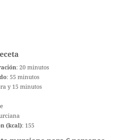
receta
ración
: 20 minutos
ado
: 55 minutos
ora y 15 minutos
te
urciana
n (kcal)
: 155