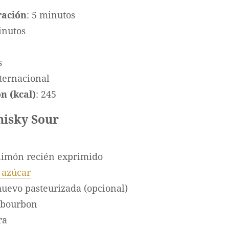
ración
: 5 minutos
inutos
s
nternacional
n (kcal)
: 245
hisky Sour
limón recién exprimido
 azúcar
huevo pasteurizada (opcional)
 bourbon
ra