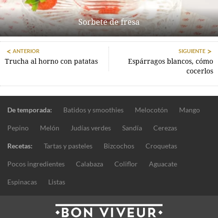
Sorbete de fresa
ANTERIOR
SIGUIENTE
Trucha al horno con patatas
Espárragos blancos, cómo
cocerlos
De temporada:
Batidos y smoothies
Melocotón
Mango
Pepino
Melón
Judías verdes
Sandía
Cerezas
Recetas:
Tartas y pasteles
Bizcochos
Croquetas
Pocos ingredientes
Calabaza
Coliflor
Aguacate
Espinacas
Listas