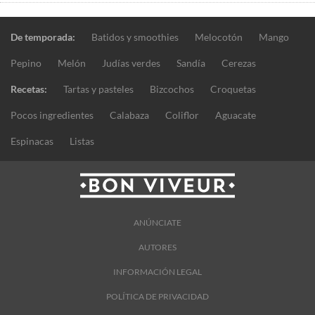
De temporada:
Batidos y smoothies
Melocotón
Mango
Pepino
Melón
Judías verdes
Sandía
Cerezas
Recetas:
Tartas y pasteles
Bizcochos
Croquetas
Pocos ingredientes
Calabaza
Coliflor
Aguacate
Espinacas
Listas
ANÚNCIATE
AUTORES
INFORMACIÓN LEGAL
POLÍTICA DE PRIVACIDAD