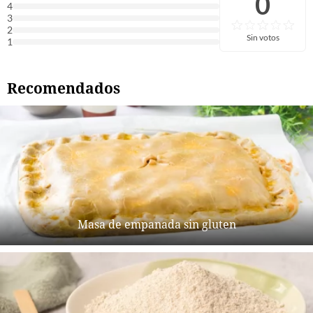
0
4
3
2
Sin votos
1
Recomendados
Masa de empanada sin gluten