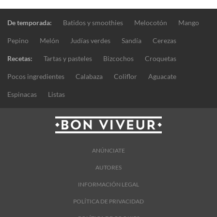
De temporada:
Batidos y smoothies
Melocotón
Mango
Pepino
Melón
Judías verdes
Sandía
Cerezas
Recetas:
Tartas y pasteles
Bizcochos
Croquetas
Pocos ingredientes
Calabaza
Coliflor
Aguacate
Espinacas
Listas
ANÚNCIATE
AUTORES
INFORMACIÓN LEGAL
POLÍTICA DE PRIVACIDAD