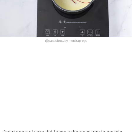
@pandebroa.by.monikaprego
Apartamos el cazo del fuego y dejamos que la mezcla