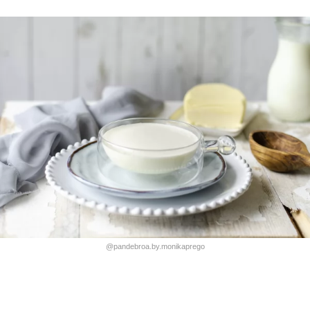
@pandebroa.by.monikaprego