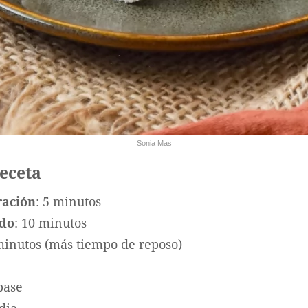
Sonia Mas
receta
ración
: 5 minutos
ado
: 10 minutos
minutos (más tiempo de reposo)
 base