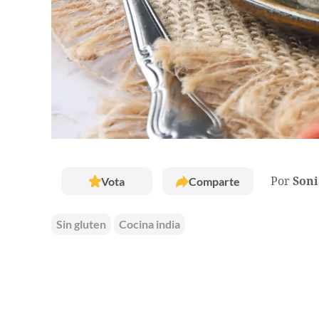
Vota
Comparte
Por
Soni
Sin gluten
Cocina india