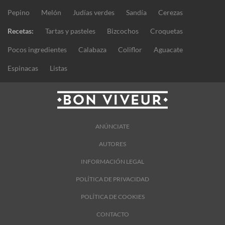
Pepino
Melón
Judías verdes
Sandía
Cerezas
Recetas:
Tartas y pasteles
Bizcochos
Croquetas
Pocos ingredientes
Calabaza
Coliflor
Aguacate
Espinacas
Listas
ANÚNCIATE
AUTORES
INFORMACIÓN LEGAL
POLÍTICA DE PRIVACIDAD
POLÍTICA DE COOKIES
CONTACTO