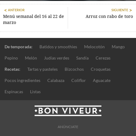
ANTERIOR
SIGUIENTE
Menú semanal del 16 al 22 de
Arroz con rabo de toro
marzo
De temporada:
Batidos y smoothies
Melocotón
Mango
Pepino
Melón
Judías verdes
Sandía
Cerezas
Recetas:
Tartas y pasteles
Bizcochos
Croquetas
Pocos ingredientes
Calabaza
Coliflor
Aguacate
Espinacas
Listas
ANÚNCIATE