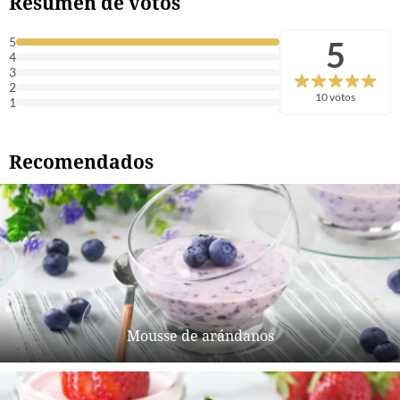
Resumen de votos
5
5
4
3
2
10 votos
1
Recomendados
Mousse de arándanos