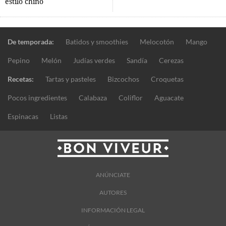
estilo chino
De temporada:
Batidos y smoothies
Melocotón
Mango
Pepino
Melón
Judías verdes
Sandía
Cerezas
Recetas:
Tartas y pasteles
Bizcochos
Croquetas
Pocos ingredientes
Calabaza
Coliflor
Aguacate
Espinacas
Listas
ANÚNCIATE
AUTORES
INFORMACIÓN LEGAL