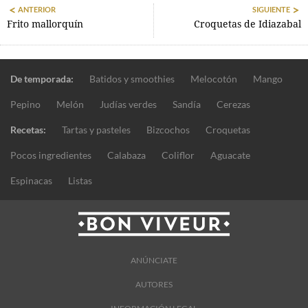
ANTERIOR
SIGUIENTE
Frito mallorquín
Croquetas de Idiazabal
De temporada:
Batidos y smoothies
Melocotón
Mango
Pepino
Melón
Judías verdes
Sandía
Cerezas
Recetas:
Tartas y pasteles
Bizcochos
Croquetas
Pocos ingredientes
Calabaza
Coliflor
Aguacate
Espinacas
Listas
ANÚNCIATE
AUTORES