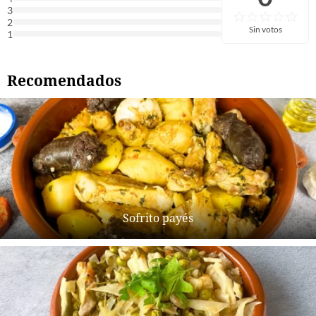
3
2
Sin votos
1
Recomendados
Sofrito payés