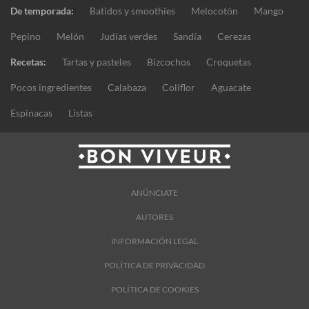
De temporada:
Batidos y smoothies
Melocotón
Mango
Pepino
Melón
Judías verdes
Sandía
Cerezas
Recetas:
Tartas y pasteles
Bizcochos
Croquetas
Pocos ingredientes
Calabaza
Coliflor
Aguacate
Espinacas
Listas
ANÚNCIATE
AUTORES
INFORMACIÓN LEGAL
POLÍTICA DE PRIVACIDAD
POLÍTICA DE COOKIES