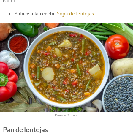
caldo.
Enlace a la receta:
Sopa de lentejas
Damián Serrano
Pan de lentejas