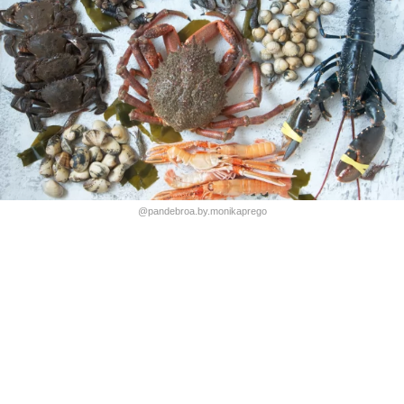
@pandebroa.by.monikaprego