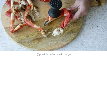
@pandebroa.by.monikaprego