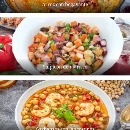
Arroz con bogavante
Salpicón de marisco
Garbanzos con langostinos