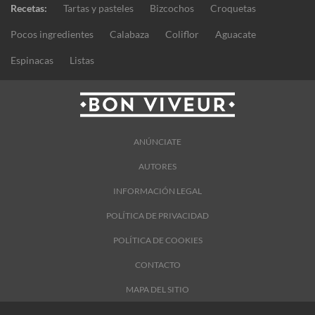
Recetas:
Tartas y pasteles
Bizcochos
Croquetas
Pocos ingredientes
Calabaza
Coliflor
Aguacate
Espinacas
Listas
ANÚNCIATE
AUTORES
INFORMACIÓN LEGAL
POLÍTICA DE PRIVACIDAD
POLÍTICA DE COOKIES
CONTACTO
MAPA DEL SITIO