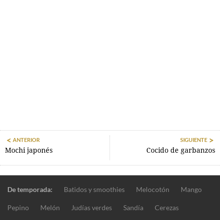
ANTERIOR
SIGUIENTE
Mochi japonés
Cocido de garbanzos
De temporada:
Batidos y smoothies
Melocotón
Mango
Pepino
Melón
Judías verdes
Sandía
Cerezas