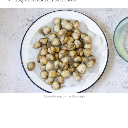
@pandebroa.by.monikaprego