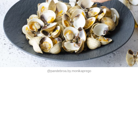
@pandebroa.by.monikaprego