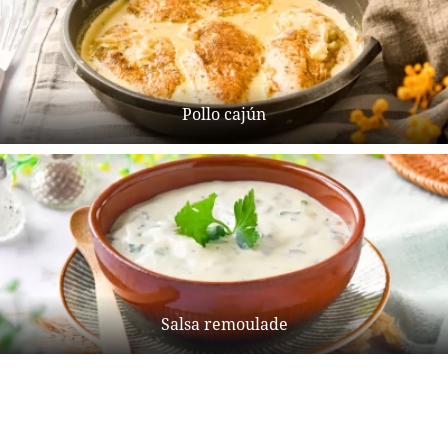
Pollo cajún
Salsa remoulade