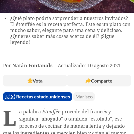
¿Qué plato podría sorprender a nuestros invitados?
El étouffée es la receta perfecta. Este es un plato con
mucho sabor, elegante para una cena y delicioso.
¿Quieres saber más cosas acerca de él? ¡Sigue
leyendo!
Por
Natán Fontanals
Actualizado: 10 agosto 2021
Vota
Comparte
🇺🇸
Recetas estadounidenses
Marisco
L
a palabra
Étouffée
procede del francés y
significa "ahogado" o también "estofado", ese
proceso de cocinar de manera lenta y dejando
que los ingredientes se mezclen bien y cojan el mayor