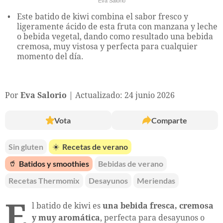
Eva Salorio
Este batido de kiwi combina el sabor fresco y
ligeramente ácido de esta fruta con manzana y leche
o bebida vegetal, dando como resultado una bebida
cremosa, muy vistosa y perfecta para cualquier
momento del día.
Por
Eva Salorio
Actualizado: 24 junio 2026
Vota
Comparte
Sin gluten
☀️
Recetas de verano
🥤
Batidos y smoothies
Bebidas de verano
Recetas Thermomix
Desayunos
Meriendas
E
l batido de kiwi es
una bebida fresca, cremosa
y muy aromática
, perfecta para desayunos o