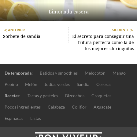
Limonada casera
ANTERIOR
SIGUIENTE
Sorbete de sandía
El secreto para conseguir una
fritura perfecta como la de
los mejores chiringuitos
De temporada:
Batidos y smoothies
Melocotón
Mango
Pepino
Melón
Judías verdes
Sandía
Cerezas
Recetas:
Tartas y pasteles
Bizcochos
Croquetas
Pocos ingredientes
Calabaza
Coliflor
Aguacate
Espinacas
Listas