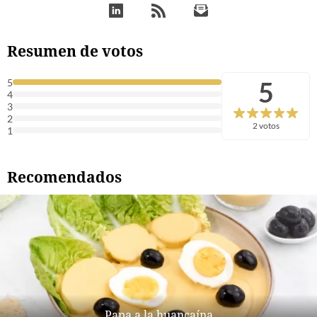
Resumen de votos
5
5
4
3
2
2 votos
1
Recomendados
Papa a la huancaína