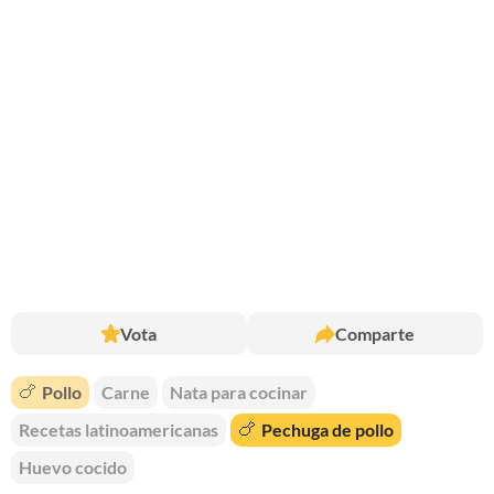
Vota
Comparte
🍗
Pollo
Carne
Nata para cocinar
Recetas latinoamericanas
🍗
Pechuga de pollo
Huevo cocido