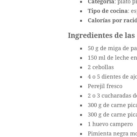
Categoría
: plato p
Tipo de cocina
: e
Calorías por ració
Ingredientes de las
50 g de miga de pa
150 ml de leche en
2 cebollas
4 o 5 dientes de aj
Perejil fresco
2 o 3 cucharadas d
300 g de carne pic
300 g de carne pic
1 huevo campero
Pimienta negra mo