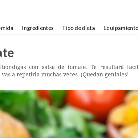
omida
Ingredientes
Tipo de dieta
Equipamient
ate
bóndigas con salsa de tomate. Te resultará faci
o vas a repetirla muchas veces. ¡Quedan geniales!