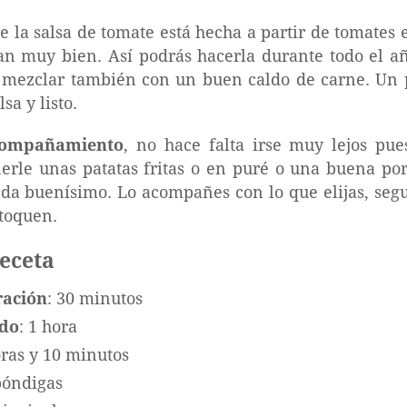
 la salsa de tomate está hecha a partir de tomates e
an muy bien. Así podrás hacerla durante todo el a
a mezclar también con un buen caldo de carne. Un
sa y listo.
compañamiento
, no hace falta irse muy lejos pu
erle unas patatas fritas o en puré o una buena po
da buenísimo. Lo acompañes con lo que elijas, seg
 toquen.
receta
ración
: 30 minutos
ado
: 1 hora
oras y 10 minutos
lbóndigas