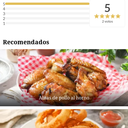
5
5
4
3
2
2 votos
1
Recomendados
Alitas de pollo al horno