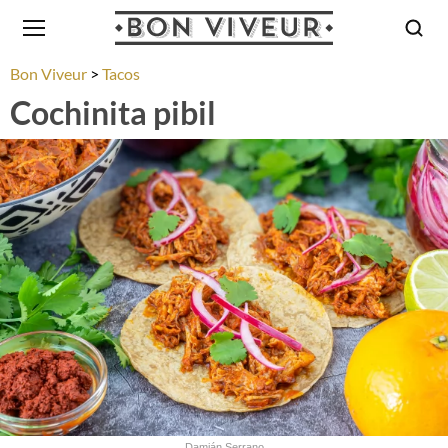
Bon Viveur
Tacos
Cochinita pibil
Damián Serrano