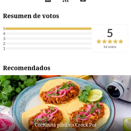
Resumen de votos
5
5
4
3
2
16 votos
1
Recomendados
Cochinita pibil en Crock Pot