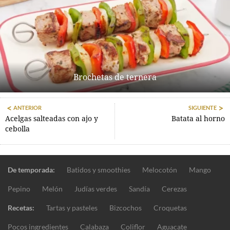
Brochetas de ternera
ANTERIOR
SIGUIENTE
Acelgas salteadas con ajo y
Batata al horno
cebolla
De temporada:
Batidos y smoothies
Melocotón
Mango
Pepino
Melón
Judías verdes
Sandía
Cerezas
Recetas:
Tartas y pasteles
Bizcochos
Croquetas
Pocos ingredientes
Calabaza
Coliflor
Aguacate