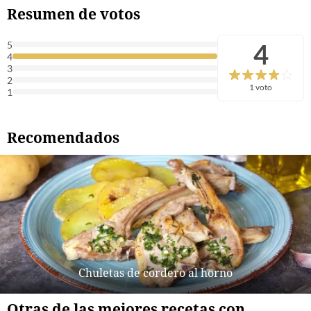
Resumen de votos
4
5
4
3
2
1 voto
1
Recomendados
Chuletas de cordero al horno
Otras de las mejores recetas con