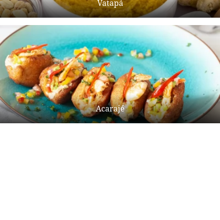
Vatapá
Acarajé