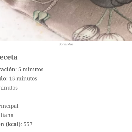
Sonia Mas
receta
ración
: 5 minutos
ado
: 15 minutos
minutos
rincipal
taliana
n (kcal)
: 557