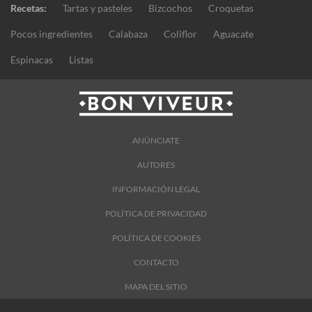
Recetas:
Tartas y pasteles
Bizcochos
Croquetas
Pocos ingredientes
Calabaza
Coliflor
Aguacate
Espinacas
Listas
ANÚNCIATE
AUTORES
INFORMACIÓN LEGAL
POLÍTICA DE PRIVACIDAD
POLÍTICA DE COOKIES
CONTACTO
MAPA DEL SITIO