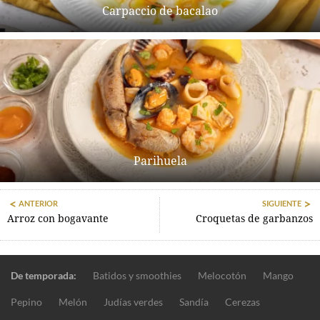
Carpaccio de bacalao
Parihuela
ANTERIOR
SIGUIENTE
Arroz con bogavante
Croquetas de garbanzos
De temporada:
Batidos y smoothies
Melocotón
Mango
Pepino
Melón
Judías verdes
Sandía
Cerezas